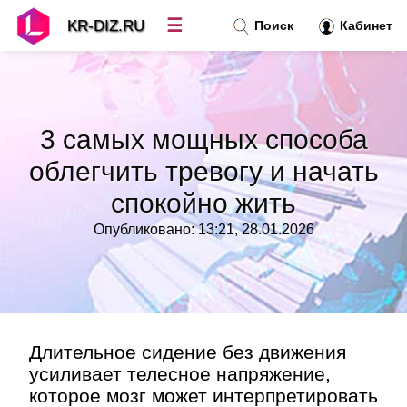
☰
KR-DIZ.RU
Поиск
Кабинет
Новости
»
3 самых мощных способа
Топ новостей
»
облегчить тревогу и начать
спокойно жить
Рубрики
»
Опубликовано: 13:21, 28.01.2026
Правила
»
Контакт
»
Длительное сидение без движения
усиливает телесное напряжение,
которое мозг может интерпретировать