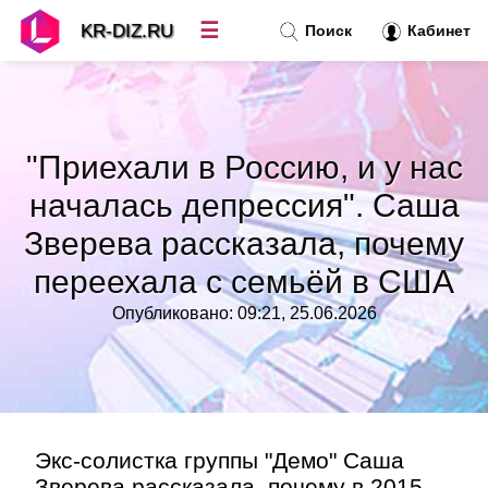
☰
KR-DIZ.RU
Поиск
Кабинет
Новости
»
"Приехали в Россию, и у нас
Топ новостей
»
началась депрессия". Саша
Зверева рассказала, почему
Рубрики
»
переехала с семьёй в США
Правила
»
Опубликовано: 09:21, 25.06.2026
Контакт
»
Экс-солистка группы "Демо" Саша
Зверева рассказала, почему в 2015