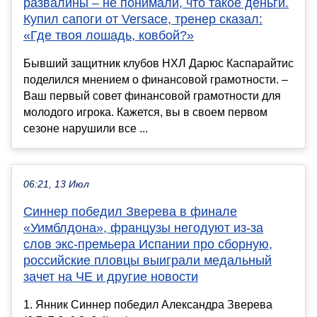
развалины – не понимали, что такое деньги.
Купил сапоги от Versace, тренер сказал:
«Где твоя лошадь, ковбой?»
Бывший защитник клубов НХЛ Дарюс Каспарайтис
поделился мнением о финансовой грамотности. –
Ваш первый совет финансовой грамотности для
молодого игрока. Кажется, вы в своем первом
сезоне нарушили все ...
06:21, 13 Июл
Синнер победил Зверева в финале
«Уимблдона», французы негодуют из-за
слов экс-премьера Испании про сборную,
российские пловцы выиграли медальный
зачет на ЧЕ и другие новости
1. Янник Синнер победил Александра Зверева