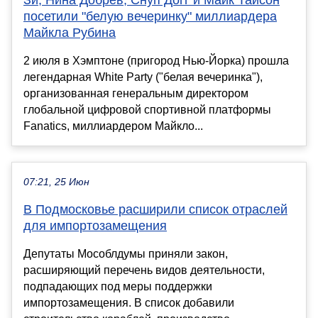
Зи, Нина Добрев, Снуп Догг и Майк Тайсон
посетили "белую вечеринку" миллиардера
Майкла Рубина
2 июля в Хэмптоне (пригород Нью-Йорка) прошла
легендарная White Party ("белая вечеринка"),
организованная генеральным директором
глобальной цифровой спортивной платформы
Fanatics, миллиардером Майкло...
07:21, 25 Июн
В Подмосковье расширили список отраслей
для импортозамещения
Депутаты Мособлдумы приняли закон,
расширяющий перечень видов деятельности,
подпадающих под меры поддержки
импортозамещения. В список добавили