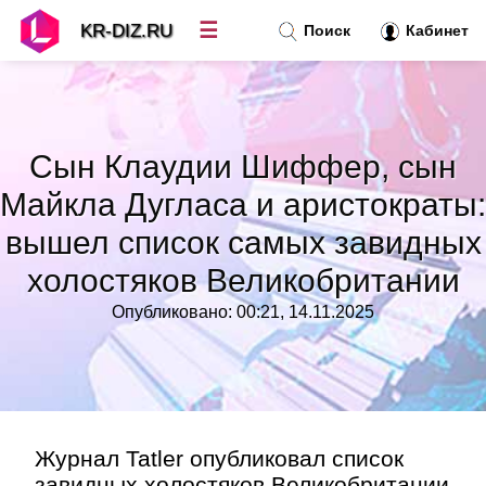
☰
KR-DIZ.RU
Поиск
Кабинет
Новости
»
Сын Клаудии Шиффер, сын
Топ новостей
»
Майкла Дугласа и аристократы:
вышел список самых завидных
Рубрики
»
холостяков Великобритании
Правила
»
Опубликовано: 00:21, 14.11.2025
Контакт
»
Журнал Tatler опубликовал список
завидных холостяков Великобритании