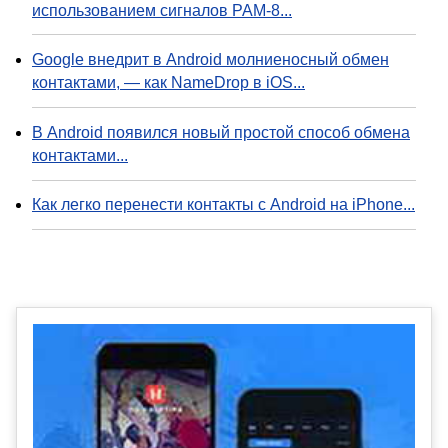
использованием сигналов PAM-8...
Google внедрит в Android молниеносный обмен
контактами, — как NameDrop в iOS...
В Android появился новый простой способ обмена
контактами...
Как легко перенести контакты с Android на iPhone...