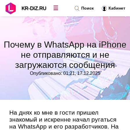
☰
KR-DIZ.RU
Поиск
Кабинет
Новости
»
Почему в WhatsApp на iPhone
Топ новостей
»
не отправляются и не
загружаются сообщения
Рубрики
»
Опубликовано: 01:21, 17.12.2025
Правила
»
Контакт
»
На днях ко мне в гости пришел
знакомый и искренне начал ругаться
на WhatsApp и его разработчиков. На