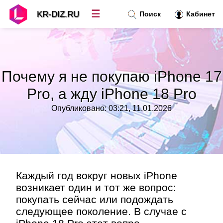
☰
KR-DIZ.RU
Поиск
Кабинет
Новости
»
Почему я не покупаю iPhone 17
Топ новостей
»
Pro, а жду iPhone 18 Pro
Опубликовано: 03:21, 11.01.2026
Рубрики
»
Правила
»
Контакт
»
Каждый год вокруг новых iPhone
возникает один и тот же вопрос:
покупать сейчас или подождать
следующее поколение. В случае с