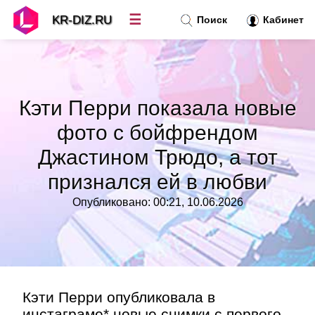
☰
KR-DIZ.RU
Поиск
Кабинет
Новости
»
Кэти Перри показала новые
Топ новостей
»
фото с бойфрендом
Джастином Трюдо, а тот
Рубрики
»
признался ей в любви
Правила
»
Опубликовано: 00:21, 10.06.2026
Контакт
»
Кэти Перри опубликовала в
инстаграме* новые снимки с первого